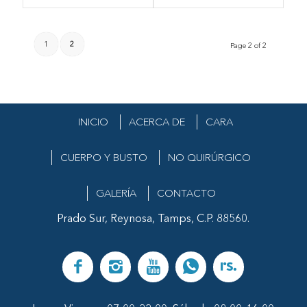
1
2
Page 2 of 2
INICIO
ACERCA DE
CARA
(+52) (899) 922-5563
info@drraullopez.com
CUERPO Y BUSTO
NO QUIRÚRGICO
GALERÍA
CONTACTO
Calle Francisco I. Madero 1420,
Prado Sur, Reynosa, Tamps, C.P. 88560.