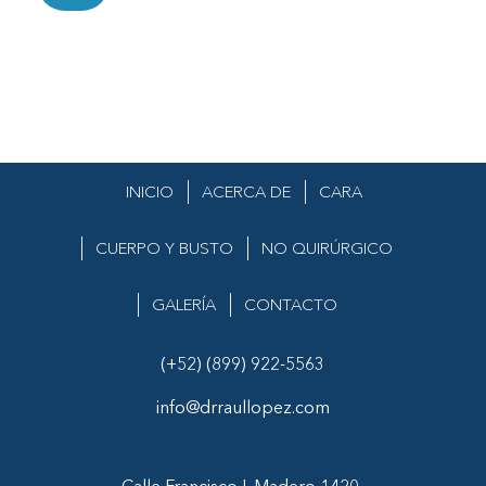
INICIO
ACERCA DE
CARA
CUERPO Y BUSTO
NO QUIRÚRGICO
GALERÍA
CONTACTO
(+52) (899) 922-5563
info@drraullopez.com
Calle Francisco I. Madero 1420,