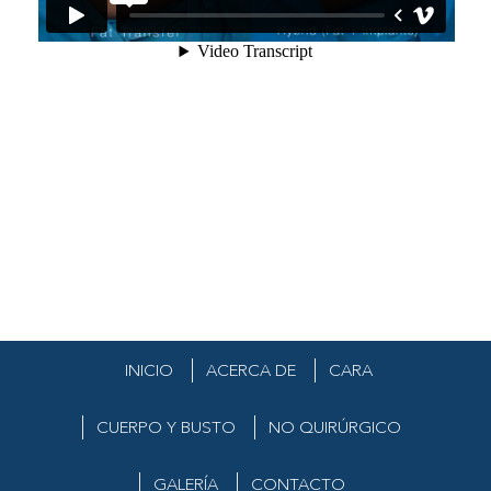
INICIO
ACERCA DE
CARA
(+52) (899) 922-5563
info@drraullopez.com
CUERPO Y BUSTO
NO QUIRÚRGICO
GALERÍA
CONTACTO