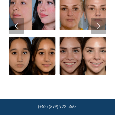
Next
(+52) (899) 922-5563