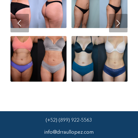
Next
(+52) (899) 922-5563
info@drraullopez.com