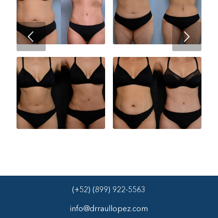
Next
(+52) (899) 922-5563
info@drraullopez.com