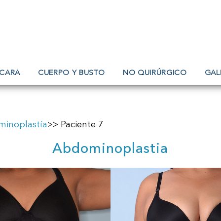
CARA
CUERPO Y BUSTO
NO QUIRÚRGICO
GAL
inoplastía
>> Paciente 7
Abdominoplastia