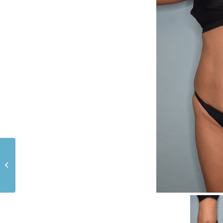
Abdominoplastía
Paciente 6